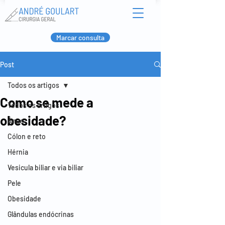
Marcar consulta
Post
Todos os artigos
Como se mede a
Todos os artigos
obesidade?
Ânus
Cólon e reto
Hérnia
Vesicula biliar e via biliar
Pele
Obesidade
Glândulas endócrinas