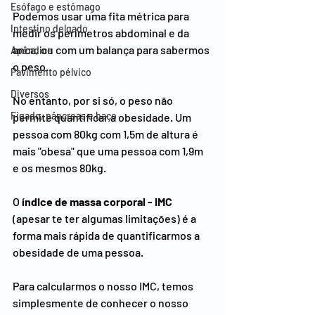
Esófago e estômago
Podemos usar uma fita métrica para 
Intestino delgado
medir os perímetros abdominal e da 
anca, ou com um balança para sabermos 
Apêndice
o peso.
Pavimento pélvico
Diversos
No entanto, por si só, o peso não 
Figado, pâncreas e baço
permite quantificar a obesidade. Um 
pessoa com 80kg com 1,5m de altura é 
mais "obesa" que uma pessoa com 1,9m 
e os mesmos 80kg.
O 
índice de massa corporal - IMC
(apesar te ter algumas limitações) é a 
forma mais rápida de quantificarmos a 
obesidade de uma pessoa.
Para calcularmos o nosso IMC, temos 
simplesmente de conhecer o nosso 