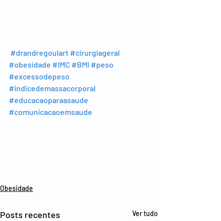
#drandregoulart
#cirurgiageral
#obesidade
#IMC
#BMI
#peso
#excessodepeso
#indicedemassacorporal
#educacaoparaasaude
#comunicacaoemsaude
Obesidade
Posts recentes
Ver tudo