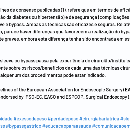
ines de consenso publicadas (1), refere que em termos de eficá
ão da diabetes ou hipertensão) e de segurança (complicações 
eve e bypass. Ambas as técnicas são eficazes e seguras. Relat
o, parece haver diferenças que favorecem a realização do byp
te graves, embora esta diferença tenha sido encontrada em es
sleeve ou bypass passa pela experiência do cirurgião/instituiçã
nte sobre os riscos/benefícios de cada uma das técnicas cirúr
ualquer um dos procedimentos pode estar indicado.
idelines of the European Association for Endoscopic Surgery (EA
endorsed by IFSO‑EC, EASO and ESPCOP. Surgical Endoscopy 
idade
#exessodepeso
#perdadepeso
#cirurgiabariatrica
#sle
ss
#bypassgastrico
#educacaoparaasaude
#comunicacaoem