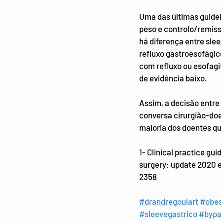
Uma das últimas guidel
peso e controlo/remiss
há diferença entre sle
refluxo gastroesofágic
com refluxo ou esofagi
de evidência baixo.
Assim, a decisão entre 
conversa cirurgião-doe
maioria dos doentes q
1- Clinical practice gu
surgery: update 2020 
2358
#drandregoulart
#obes
#sleevegastrico
#bypa