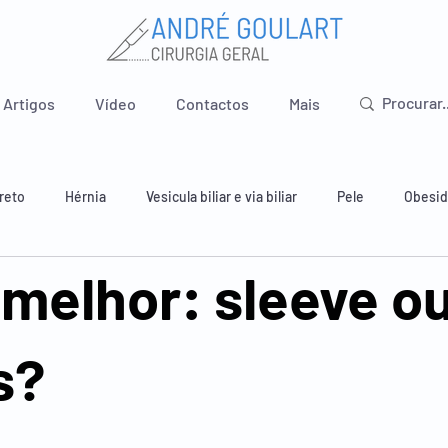
Artigos
Vídeo
Contactos
Mais
reto
Hérnia
Vesicula biliar e via biliar
Pele
Obesi
 melhor: sleeve o
 e estômago
Intestino delgado
Apêndice
Pavimento pé
s?