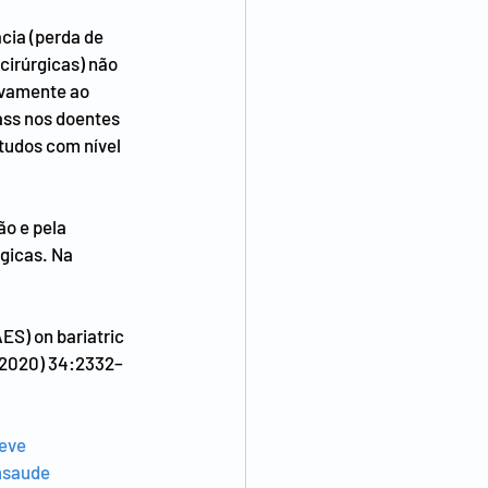
cia (perda de 
cirúrgicas) não 
ivamente ao 
ass nos doentes 
tudos com nível 
o e pela 
gicas. Na 
ES) on bariatric 
(2020) 34:2332–
eve
saude