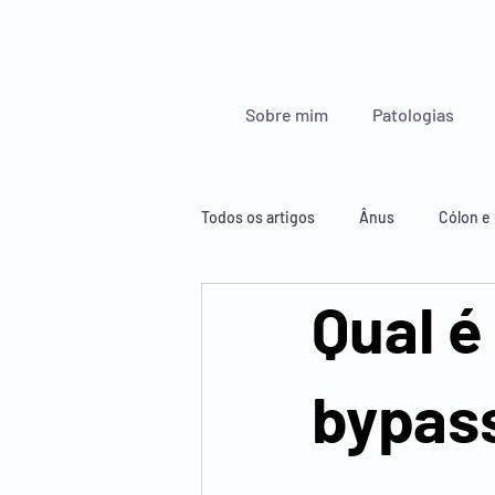
Sobre mim
Patologias
Todos os artigos
Ânus
Cólon e 
Qual é
Glândulas endócrinas
Esófago
bypas
Figado, pâncreas e baço