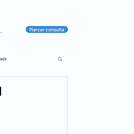
Marcar consulta
dade
u
lvico
Diversos