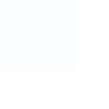
Hospital de Dia da Maia
Horário:
3ª-feiras: 9h00-11h00
Sábados: 9h00-12h00 (periodicamente)
Telefone:
229 980 940
(chamada para a
rede fixa nacional)
Ligar