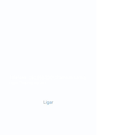
Hospital Privado Braga Sul
Horário:
2ª-feiras: 15h30-20h00
5ª-feiras: 9h00-14h00
Telefone:
253 680 200
(chamada para a
rede fixa nacional)
Ligar