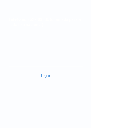
Hospital Privado da Trofa
Telefone:
252 409 100
(chamada para a
rede fixa nacional)
Horário:
2ª-feiras: 9h00-15h00
3ª-feiras: 11h30-14h00
4ª-feiras: 9h00-20h00
6ª-feiras: 9h00-15h00
Sábados: 9h00-13h00 (periodicamente)
Ligar