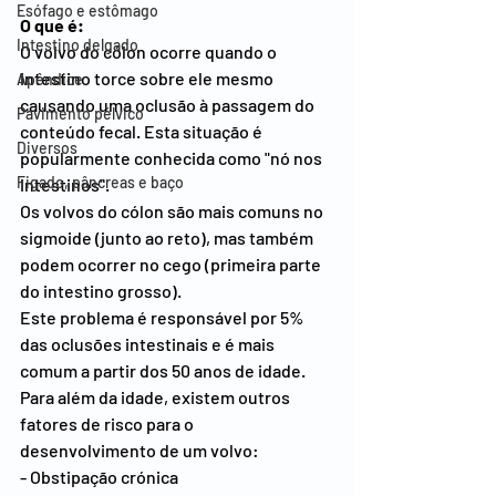
Esófago e estômago
O que é:
Intestino delgado
O volvo do cólon ocorre quando o 
intestino torce sobre ele mesmo 
Apêndice
causando uma oclusão à passagem do 
Pavimento pélvico
conteúdo fecal. Esta situação é 
Diversos
popularmente conhecida como "nó nos 
Figado, pâncreas e baço
intestinos".
Os volvos do cólon são mais comuns no 
sigmoide (junto ao reto), mas também 
podem ocorrer no cego (primeira parte 
do intestino grosso).
Este problema é responsável por 5% 
das oclusões intestinais e é mais 
comum a partir dos 50 anos de idade.
Para além da idade, existem outros 
fatores de risco para o 
desenvolvimento de um volvo:
- Obstipação crónica