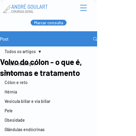
Marcar consulta
Post
Todos os artigos
Volvo do cólon - o que é,
Todos os artigos
sintomas e tratamento
Ânus
Cólon e reto
Hérnia
Vesicula biliar e via biliar
Pele
Obesidade
Glândulas endócrinas