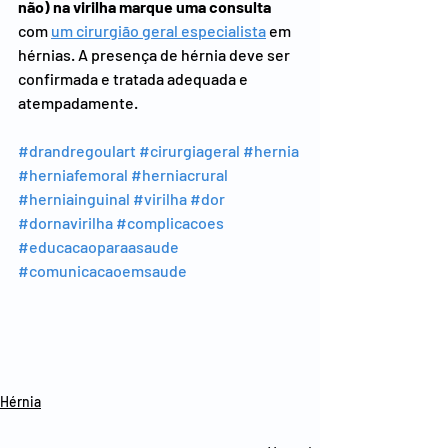
não) na virilha marque uma consulta
com 
um cirurgião geral especialista
 em 
hérnias. A presença de hérnia deve ser 
confirmada e tratada adequada e 
atempadamente.
#drandregoulart
#cirurgiageral
#hernia
#herniafemoral
#herniacrural
#herniainguinal
#virilha
#dor
#dornavirilha
#complicacoes
#educacaoparaasaude
#comunicacaoemsaude
Hérnia