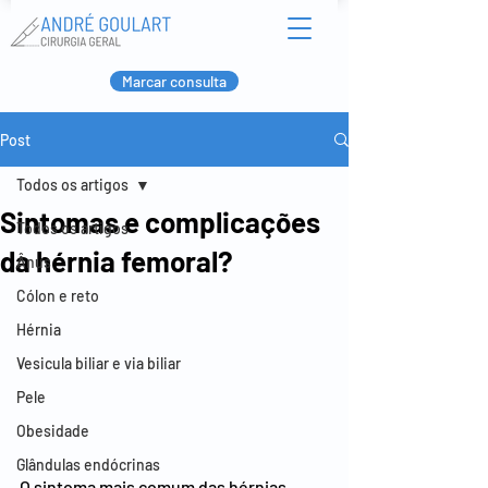
Marcar consulta
Post
Todos os artigos
Sintomas e complicações
Todos os artigos
da hérnia femoral?
Ânus
Cólon e reto
Hérnia
Vesicula biliar e via biliar
Pele
Obesidade
Glândulas endócrinas
O sintoma mais comum das hérnias 