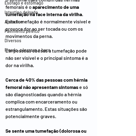
Esófago e estômago
femorais é o 
aparecimento de uma 
Intestino delgado
tumefação na face interna da virilha
. 
Esta tumefação é normalmente visível e 
Apêndice
provoca dor ao ser tocada ou com os 
Pavimento pélvico
movimentos da perna.
Diversos
Figado, pâncreas e baço
Em pessoas obesas a tumefação pode 
não ser visível e o principal sintoma é a 
dor na virilha.
Cerca de 40% das pessoas com hérnia 
femoral não apresentam sintomas
 e só 
são diagnosticadas quando a hérnia 
complica com encarceramento ou 
estrangulamento. Estas situações são 
potencialmente graves.
Se sente uma tumefação (dolorosa ou 