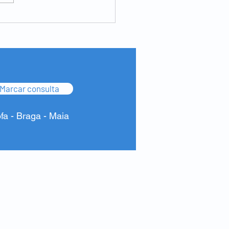
a inguinal - tenho de ser
ado?
Marcar consulta
ofa - Braga - Maia