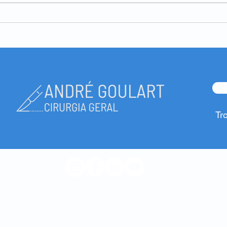
Hérnia inguinal - e se usar
Hérni
uma funda?
oper
Tr
© 2023 André Goulart
Hospital Privado da Trofa
Hospital Privado Braga Sul