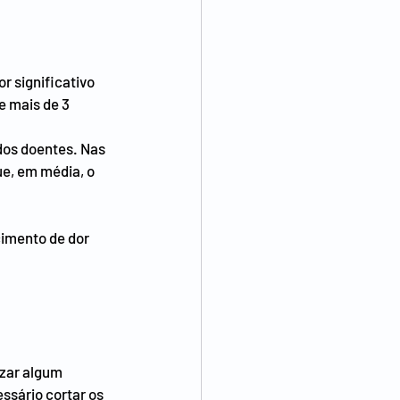
r significativo 
e mais de 3 
dos doentes. Nas 
e, em média, o 
cimento de dor 
zar algum 
sário cortar os 