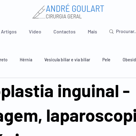
Artigos
Vídeo
Contactos
Mais
reto
Hérnia
Vesicula biliar e via biliar
Pele
Obesi
plastia inguinal -
 e estômago
Intestino delgado
Apêndice
Pavimento pé
gem, laparoscopi