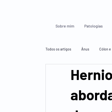
Sobre mim
Patologias
Todos os artigos
Ânus
Cólon e 
Hernio
Glândulas endócrinas
Esófago
aborda
Figado, pâncreas e baço