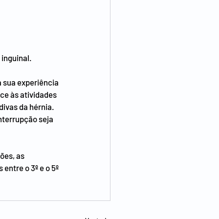
inguinal.
sua experiência 
ce às atividades 
divas da hérnia.
nterrupção seja 
ões, as 
entre o 3º e o 5º 