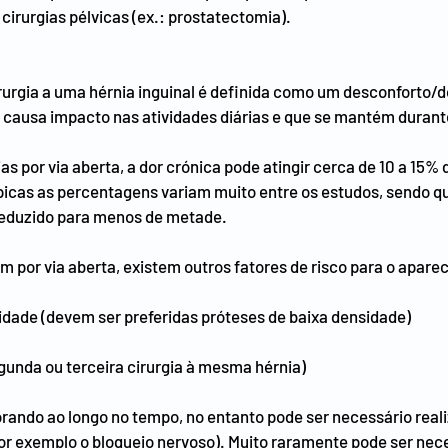
 cirurgias pélvicas (ex.: prostatectomia).
rurgia a uma hérnia inguinal é definida como um desconforto/do
ue causa impacto nas atividades diárias e que se mantém durant
s por via aberta, a dor crónica pode atingir cerca de 10 a 15% 
cas as percentagens variam muito entre os estudos, sendo qu
 reduzido para menos de metade.
 por via aberta, existem outros fatores de risco para o apare
sidade (devem ser preferidas próteses de baixa densidade)
egunda ou terceira cirurgia à mesma hérnia) 
orando ao longo no tempo, no entanto pode ser necessário reali
 exemplo o bloqueio nervoso). Muito raramente pode ser neces