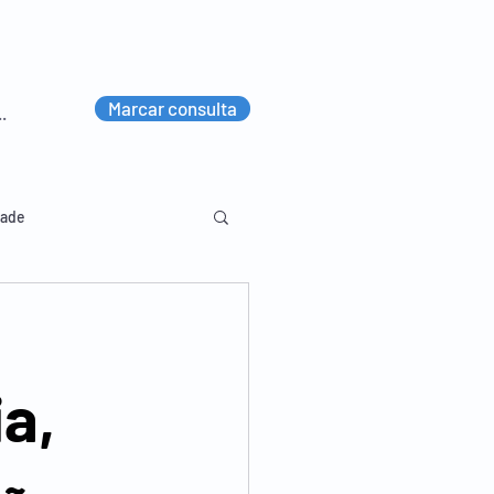
Marcar consulta
dade
lvico
Diversos
a,