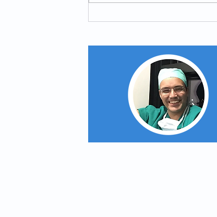
Hérnia incisional - quando
operar e cuidados a ter após
a cirurgia