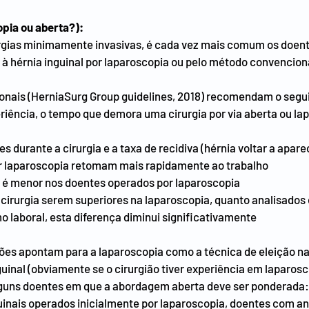
pia ou aberta?):
rgias minimamente invasivas, é cada vez mais comum os doen
à hérnia inguinal por laparoscopia ou pelo método convenciona
ionais (HerniaSurg Group guidelines, 2018) recomendam o segu
iência, o tempo que demora uma cirurgia por via aberta ou lap
s durante a cirurgia e a taxa de recidiva (hérnia voltar a apar
r laparoscopia retomam mais rapidamente ao trabalho
ca é menor nos doentes operados por laparoscopia
 cirurgia serem superiores na laparoscopia, quanto analisado
o laboral, esta diferença diminui significativamente
es apontam para a laparoscopia como a técnica de eleição na
uinal (obviamente se o cirurgião tiver experiência em laparosc
lguns doentes em que a abordagem aberta deve ser ponderada
guinais operados inicialmente por laparoscopia, doentes com a