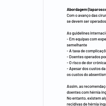
Abordagem (laparosco
Com o avanço das ciru
se devem ser operados 
As guidelines internac
- Em equipas com exper
semelhante
- A taxa de complicaçõe
- Doentes operados po
- O risco de dor cróni
- Apesar dos custos da
os custos do absentism
Assim, as recomendaçõ
doentes com hérnia ing
No entanto, existem a
recidivas de hérnia in