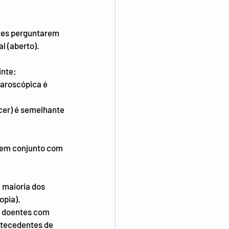
tes perguntarem 
l (aberto).
inte:
aroscópica é 
ecer) é semelhante
s em conjunto com 
 maioria dos 
opia).
: doentes com 
ntecedentes de 