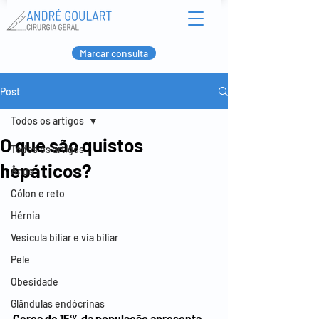
Marcar consulta
Post
Todos os artigos
O que são quistos
Todos os artigos
hepáticos?
Ânus
Cólon e reto
Hérnia
Vesicula biliar e via biliar
Pele
Obesidade
Glândulas endócrinas
Cerca de 15% da população apresenta 