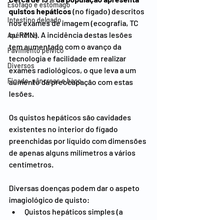
Esófago e estômago
quistos hepáticos
 (no fígado) descritos 
Intestino delgado
nos exames de imagem (ecografia, TC 
ou RMN). A incidência destas lesões 
Apêndice
tem aumentado com o avanço da 
Pavimento pélvico
tecnologia e facilidade em realizar 
Diversos
exames radiológicos, o que leva a um 
Figado, pâncreas e baço
aumento da preocupação com estas 
lesões.
Os quistos hepáticos são cavidades 
existentes no interior do fígado 
preenchidas por líquido com dimensões 
de apenas alguns milímetros a vários 
centímetros.
Diversas doenças podem dar o aspeto 
imagiológico de quisto:
Quistos hepáticos simples (a 