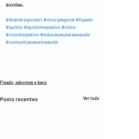
dúvidas.
#drandregoulart
#cirurgiageral
#figado
#quisto
#quistohepatico
#cisto
#cistohepatico
#educacaoparaasaude
#comunicacaoemsaude
Figado, pâncreas e baço
Posts recentes
Ver tudo