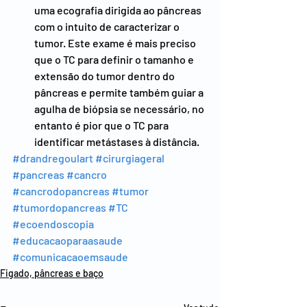
uma ecografia dirigida ao pâncreas 
com o intuito de caracterizar o 
tumor. Este exame é mais preciso 
que o TC para definir o tamanho e 
extensão do tumor dentro do 
pâncreas e permite também guiar a 
agulha de biópsia se necessário, no 
entanto é pior que o TC para 
identificar metástases à distância.
#drandregoulart
#cirurgiageral
#pancreas
#cancro
#cancrodopancreas
#tumor
#tumordopancreas
#TC
#ecoendoscopia
#educacaoparaasaude
#comunicacaoemsaude
Figado, pâncreas e baço