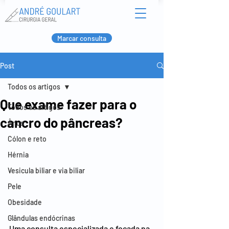
Marcar consulta
Post
Todos os artigos
Que exame fazer para o
Todos os artigos
cancro do pâncreas?
Ânus
Cólon e reto
Hérnia
Vesicula biliar e via biliar
Pele
Obesidade
Glândulas endócrinas
Uma consulta especializada e focada na 