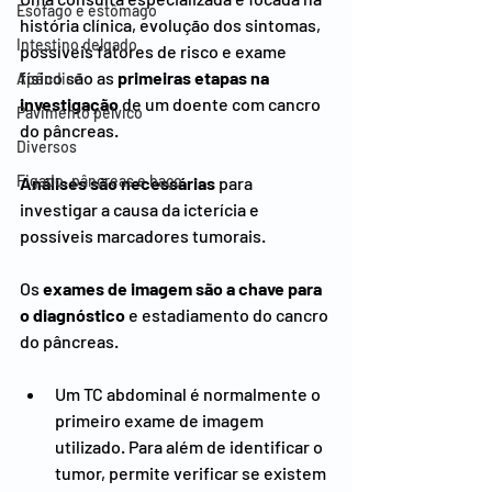
Esófago e estômago
história clínica, evolução dos sintomas, 
Intestino delgado
possíveis fatores de risco e exame 
físico são as 
primeiras etapas na 
Apêndice
investigação
 de um doente com cancro 
Pavimento pélvico
do pâncreas.
Diversos
Figado, pâncreas e baço
Análises são necessárias
 para 
investigar a causa da icterícia e 
possíveis marcadores tumorais.
Os 
exames de imagem são a chave para 
o diagnóstico
 e estadiamento do cancro 
do pâncreas.
Um TC abdominal é normalmente o 
primeiro exame de imagem 
utilizado. Para além de identificar o 
tumor, permite verificar se existem 