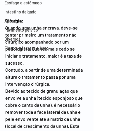
Esófago e estômago
Intestino delgado
Cirurgia:
Apêndice
Quando uma unha encrava, deve-se 
Pavimento pélvico
tentar primeiro um tratamento não 
Diversos
cirúrgico acompanhado por um 
Figado, pâncreas e baço
pedologista. Quando mais cedo se 
iniciar o tratamento, maior é a taxa de 
sucesso.
Contudo, a partir de uma determinada 
altura o tratamento passa por uma 
intervenção cirúrgica.
Devido ao tecido de granulação que 
envolve a unha (tecido esponjoso que 
cobre o canto da unha), é necessário 
remover toda a face lateral da unha e 
pele envolvente até à matriz da unha 
(local de crescimento da unha). Esta 