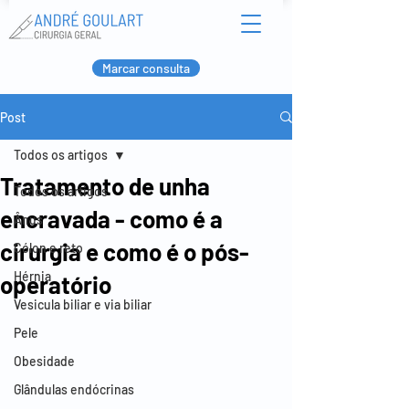
Marcar consulta
Post
Todos os artigos
Tratamento de unha
Todos os artigos
encravada - como é a
Ânus
cirurgia e como é o pós-
Cólon e reto
Hérnia
operatório
Vesicula biliar e via biliar
Pele
Obesidade
Glândulas endócrinas