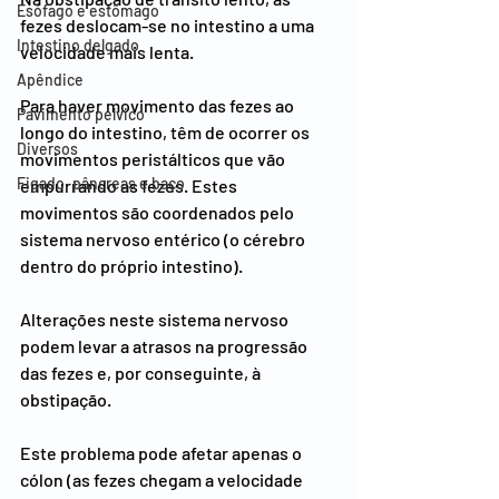
Esófago e estômago
fezes deslocam-se no intestino a uma 
Intestino delgado
velocidade mais lenta.
Apêndice
Para haver movimento das fezes ao 
Pavimento pélvico
longo do intestino, têm de ocorrer os 
Diversos
movimentos peristálticos que vão 
Figado, pâncreas e baço
empurrando as fezes. Estes 
movimentos são coordenados pelo 
sistema nervoso entérico (o cérebro 
dentro do próprio intestino).
Alterações neste sistema nervoso 
podem levar a atrasos na progressão 
das fezes e, por conseguinte, à 
obstipação.
Este problema pode afetar apenas o 
cólon (as fezes chegam a velocidade 