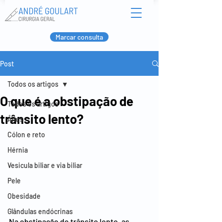
Marcar consulta
Post
Todos os artigos
O que é a obstipação de
Todos os artigos
trânsito lento?
Ânus
Cólon e reto
Hérnia
Vesicula biliar e via biliar
Pele
Obesidade
Glândulas endócrinas
Na obstipação de trânsito lento, as 