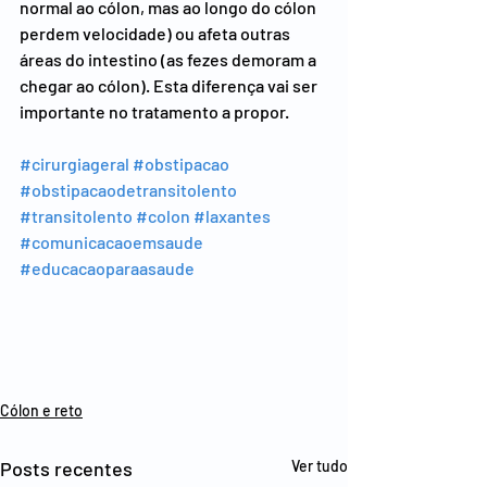
normal ao cólon, mas ao longo do cólon 
perdem velocidade) ou afeta outras 
áreas do intestino (as fezes demoram a 
chegar ao cólon). Esta diferença vai ser 
importante no tratamento a propor.
#cirurgiageral
#obstipacao
#obstipacaodetransitolento
#transitolento
#colon
#laxantes
#comunicacaoemsaude
#educacaoparaasaude
Cólon e reto
Posts recentes
Ver tudo