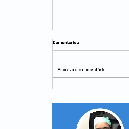
Comentários
Escreva um comentário
Ostomias - o que é,
preparação a ostomia e
complicações