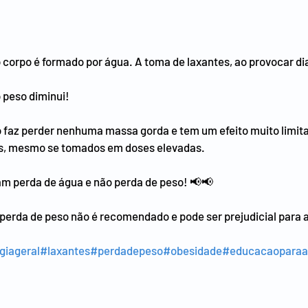
corpo é formado por água. A toma de laxantes, ao provocar diar
 peso diminui!
 faz perder nenhuma massa gorda e tem um efeito muito limit
as, mesmo se tomados em doses elevadas.
am perda de água e não perda de peso! 📢📢
 perda de peso não é recomendado e pode ser prejudicial para 
giageral
#laxantes
#perdadepeso
#obesidade
#educacaoparaa