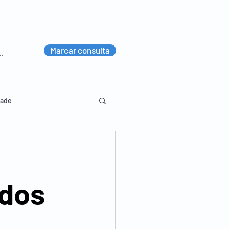
Marcar consulta
dade
lvico
Diversos
ados