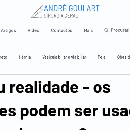
Artigos
Vídeo
Contactos
Mais
reto
Hérnia
Vesicula biliar e via biliar
Pele
Obesi
u realidade - os
 e estômago
Intestino delgado
Apêndice
Pavimento pé
tes podem ser us