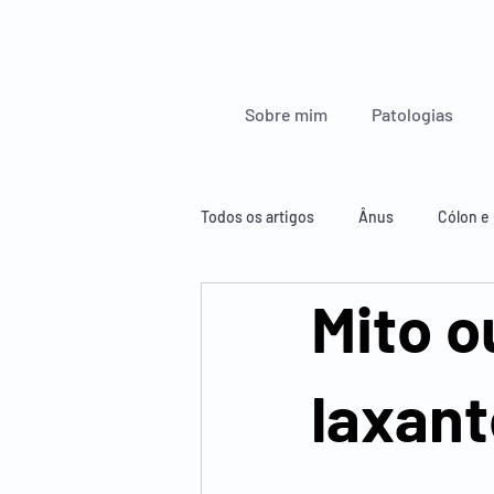
Sobre mim
Patologias
Todos os artigos
Ânus
Cólon e 
Mito o
Glândulas endócrinas
Esófago
laxan
Figado, pâncreas e baço