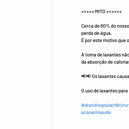
»»»»» MITO ««««««
Cerca de 60% do nosso 
perda de água.
É por este motivo que o
A toma de laxantes não
da absorção de calori
📢📢 Os laxantes caus
O uso de laxantes para
#drandregoulart
#cirur
acaoemsaude