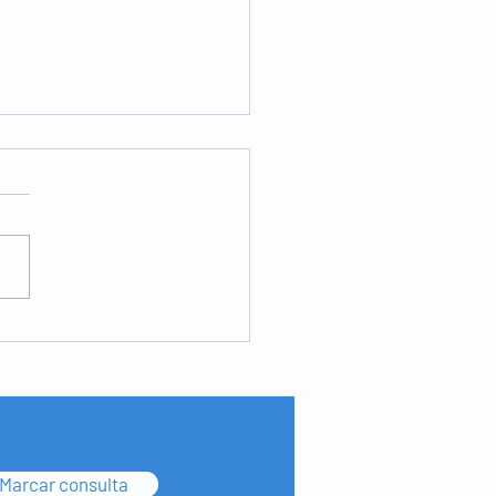
noscopia virtual - o que
ndicações e o que
tece durante o exame
Marcar consulta