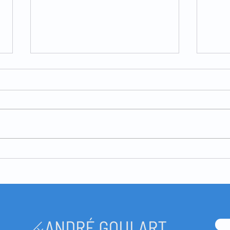
Colite isquémica - o que é,
Colo
sintomas, diagnóstico e
é, i
tratamento
acon