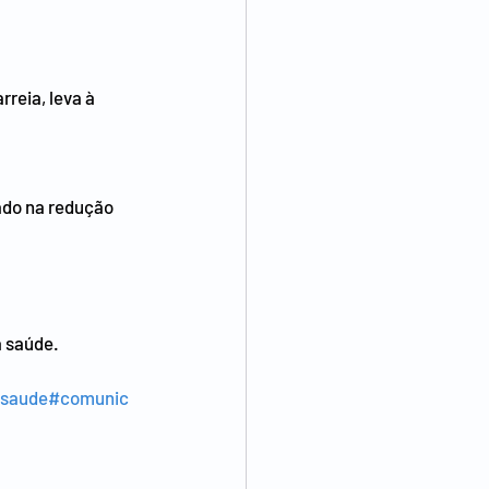
reia, leva à 
ado na redução 
a saúde.
saude
#comunic