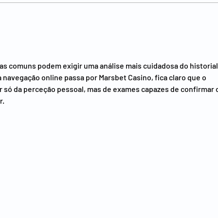
Gastrite - o que é, sintomas e
Úlce
causas
o qu
trat
as comuns podem exigir uma análise mais cuidadosa do historial
navegação online passa por Marsbet Casino, fica claro que o 
 só da perceção pessoal, mas de exames capazes de confirmar o
r.