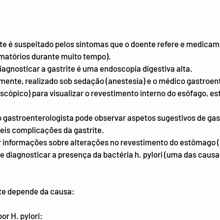
ite é suspeitado pelos sintomas que o doente refere e medicam
amatórios durante muito tempo).
agnosticar a gastrite é uma endoscopia digestiva alta.
mente, realizado sob sedação (anestesia) e o médico gastroent
scópico) para visualizar o revestimento interno do esófago, e
 gastroenterologista pode observar aspetos sugestivos de gastr
veis complicações da gastrite.
r informações sobre alterações no revestimento do estômago (
 e diagnosticar a presença da bactéria h. pylori (uma das causas
ite depende da causa:
or H. pylori: