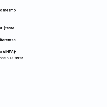
no mesmo 
i (teste 
iferentes
s (AINES):
se ou alterar 