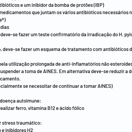
tibióticos e um inibidor da bomba de protões (IBP)
medicamentos que juntam os vários antibióticos necessários 
a®)
 dias
eve-se fazer um teste confirmatório da irradicação do H. pylor
o, deve-se fazer um esquema de tratamento com antibióticos d
pela utilização prolongada de anti-inflamatórios não esteroide
uspender a toma de AINES. Em alternativa deve-se reduzir a do
dicamento.
ecialmente se necessitar de continuar a tomar AINES)
or doença autoimune:
ealizar ferro, vitamina B12 e ácido fólico
r stress traumático:
 e inibidores H2