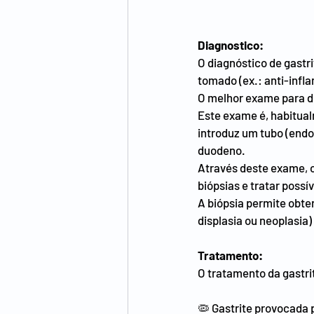
Diagnostico:
O diagnóstico de gastr
tomado (ex.: anti-infl
O melhor exame para di
Este exame é, habitual
introduz um tubo (endo
duodeno.
Através deste exame, o
biópsias e tratar possí
A biópsia permite obte
displasia ou neoplasia)
Tratamento:
O tratamento da gastr
🦠 Gastrite provocada p