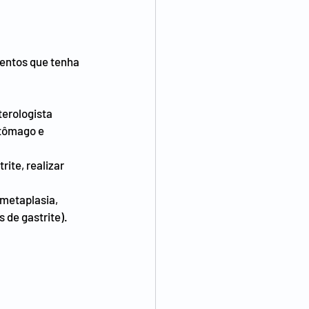
entos que tenha 
erologista 
stômago e 
ite, realizar 
metaplasia, 
 de gastrite).