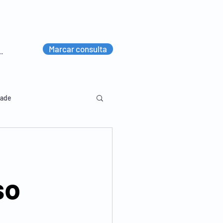
Marcar consulta
dade
lvico
Diversos
so