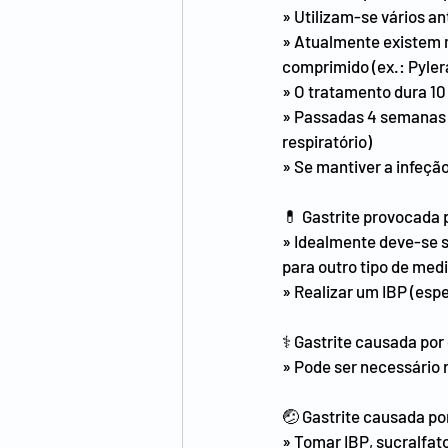
» Utilizam-se vários an
» Atualmente existem 
comprimido (ex.: Pyler
» O tratamento dura 10
» Passadas 4 semanas d
respiratório)
» Se mantiver a infeçã
💊​ Gastrite provocada 
» Idealmente deve-se s
para outro tipo de me
» Realizar um IBP (esp
​⚕️​ Gastrite causada p
» Pode ser necessário r
🤕​ Gastrite causada po
» Tomar IBP, sucralfato