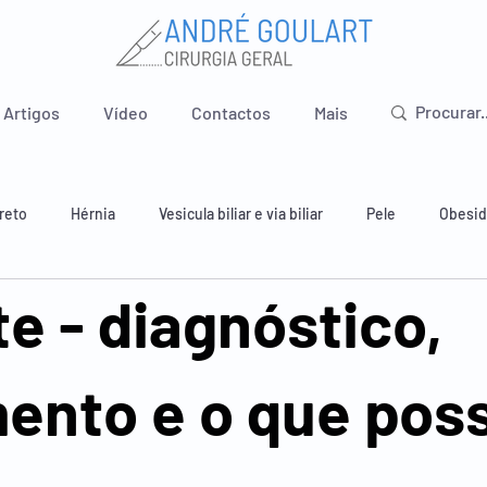
Artigos
Vídeo
Contactos
Mais
reto
Hérnia
Vesicula biliar e via biliar
Pele
Obesi
te - diagnóstico,
 e estômago
Intestino delgado
Apêndice
Pavimento pé
ento e o que pos