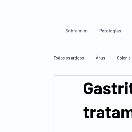
Sobre mim
Patologias
Todos os artigos
Ânus
Cólon e 
Gastri
Glândulas endócrinas
Esófago
tratam
Figado, pâncreas e baço