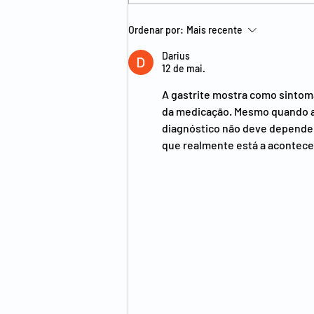
Doença de refluxo
Ordenar por:
Mais recente
gastroesofágico -
diagnóstico, tratamento não
Darius
12 de mai.
cirúrgico e tratamento
cirúrgico
A gastrite mostra como sintom
da medicação. Mesmo quando a 
diagnóstico não deve depender
que realmente está a acontece