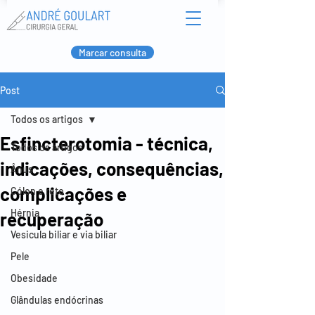
Marcar consulta
Post
Todos os artigos
Esfincterotomia - técnica,
Todos os artigos
indicações, consequências,
Ânus
complicações e
Cólon e reto
Hérnia
recuperação
Vesicula biliar e via biliar
Pele
Obesidade
Glândulas endócrinas