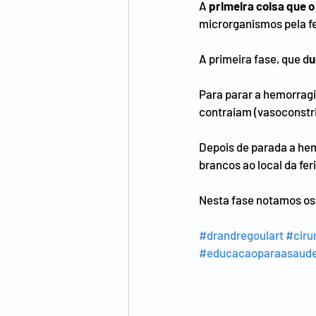
A 
primeira coisa que o
microrganismos pela fe
A primeira fase, que d
u
Para parar a hemorragi
contraiam (vasoconstri
Depois de parada a hemo
brancos ao local da fe
Nesta fase notamos os s
#drandregoulart
#ciru
#educacaoparaasaud