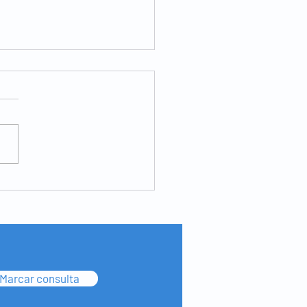
es benignas da pele -
to sebáceo
Marcar consulta