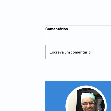
Comentários
Escreva um comentário
Pit-picking - o que é,
vantagens e laser com
plasma rico em plaquetas