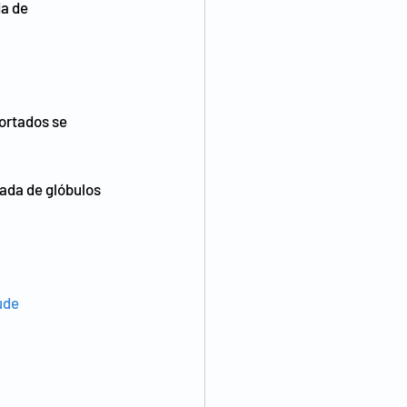
a de 
ortados se 
ada de glóbulos 
ude