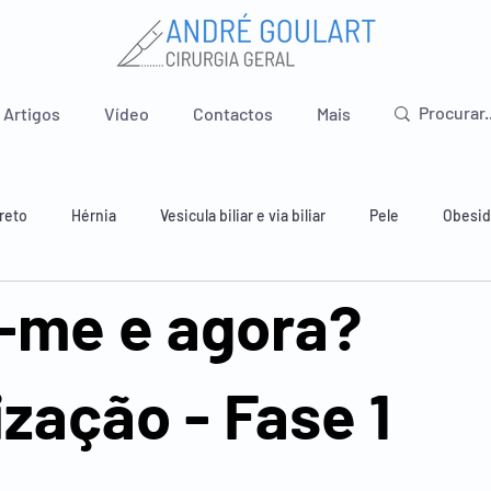
Artigos
Vídeo
Contactos
Mais
reto
Hérnia
Vesicula biliar e via biliar
Pele
Obesi
-me e agora?
 e estômago
Intestino delgado
Apêndice
Pavimento pé
ização - Fase 1