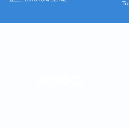
Tr
© 2023 André Goulart
Hospital Privado da Trofa
Hospital Privado Braga Sul
Hospital de Dia da Maia