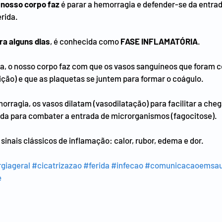
 nosso corpo faz
 é parar a hemorragia e defender-se da entrad
rida.
ra alguns dias
, é conhecida como 
FASE INFLAMATÓRIA
. 
a, o nosso corpo faz com que os vasos sanguíneos que foram c
ção) e que as plaquetas se juntem para formar o coágulo.
rragia, os vasos dilatam (vasodilatação) para facilitar a cheg
rida para combater a entrada de microrganismos (fagocitose).
inais clássicos de inflamação: calor, rubor, edema e dor.
rgiageral
#cicatrizazao
#ferida
#infecao
#comunicacaoemsa
e