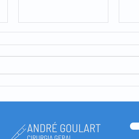
Lesões benignas da pele -
Lesõ
lipoma
quis