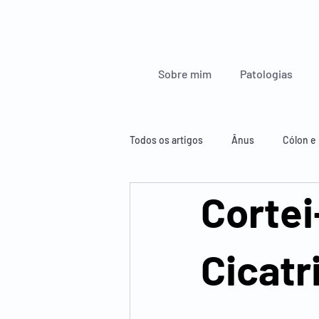
Sobre mim
Patologias
Todos os artigos
Ânus
Cólon e 
Cortei
Glândulas endócrinas
Esófago
Cicatr
Figado, pâncreas e baço