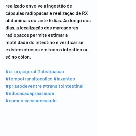
realizado envolve a ingestão de 
cápsulas radiopacas e realização de RX 
abdominais durante 5 dias. Ao longo dos 
dias, a localização dos marcadores 
radiopacos permite estimar a 
motilidade do intestino e verificar se 
existem atrasos em todo o intestino ou 
só no cólon.
#cirurgiageral
#obstipacao
#tempotransitocolico
#laxantes
#prisaodeventre
#transitointestinal
#educacaoapraasaude
#comunicacaoemsaude