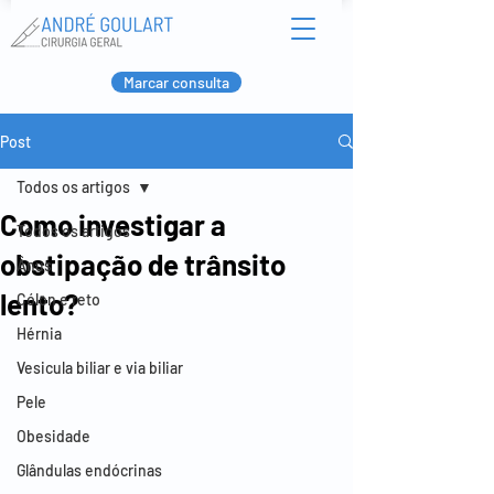
Marcar consulta
Post
Todos os artigos
Como investigar a
Todos os artigos
obstipação de trânsito
Ânus
lento?
Cólon e reto
Hérnia
Vesicula biliar e via biliar
Pele
Obesidade
Glândulas endócrinas