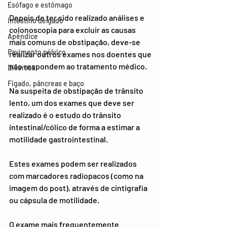
Esófago e estômago
Depois de ter sido realizado análises e 
Intestino delgado
colonoscopia para excluir as causas 
Apêndice
mais comuns de obstipação, deve-se 
Pavimento pélvico
realizar outros exames nos doentes que 
não respondem ao tratamento médico.
Diversos
Figado, pâncreas e baço
Na suspeita de obstipação de trânsito 
lento, um dos exames que deve ser 
realizado é o estudo do trânsito 
intestinal/cólico de forma a estimar a 
motilidade gastrointestinal.
Estes exames podem ser realizados 
com marcadores radiopacos (como na 
imagem do post), através de cintigrafia 
ou cápsula de motilidade.
O exame mais frequentemente 