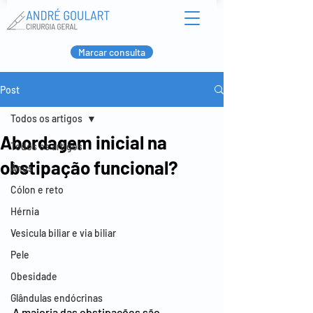
Marcar consulta
Post
Todos os artigos
Abordagem inicial na
Todos os artigos
obstipação funcional?
Ânus
Cólon e reto
Hérnia
Vesicula biliar e via biliar
Pele
Obesidade
Glândulas endócrinas
A maioria das obstipações são 