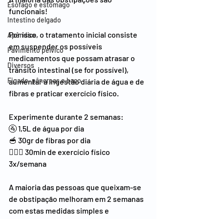
Esófago e estômago
funcionais!
Intestino delgado
Por isso, o tratamento inicial consiste 
Apêndice
em suspender os possíveis 
Pavimento pélvico
medicamentos que possam atrasar o 
Diversos
trânsito intestinal (se for possível), 
Figado, pâncreas e baço
aumentar a ingestão diária de água e de 
fibras e praticar exercício físico.
Experimente durante 2 semanas:
🚰 1,5L de água por dia
🥣 30gr de fibras por dia
🏃🏻‍♂️ 30min de exercício físico 
3x/semana
A maioria das pessoas que queixam-se 
de obstipação melhoram em 2 semanas 
com estas medidas simples e 