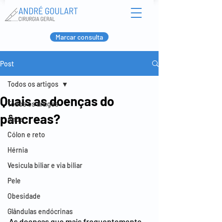
Marcar consulta
Post
Todos os artigos
Quais as doenças do
Todos os artigos
pâncreas?
Ânus
Cólon e reto
Hérnia
Vesicula biliar e via biliar
Pele
Obesidade
Glândulas endócrinas
As doenças que mais frequentemente 