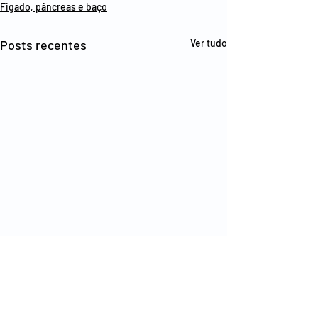
Figado, pâncreas e baço
Posts recentes
Ver tudo
Comentários