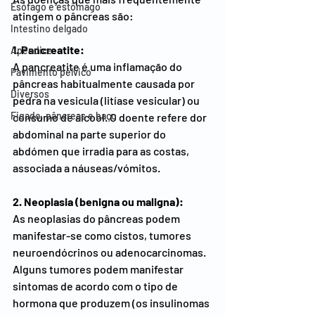
Esófago e estômago
atingem o pâncreas são:
Intestino delgado
1. Pancreatite:
Apêndice
A pancreatite é uma inflamação do 
Pavimento pélvico
pâncreas habitualmente causada por 
Diversos
pedra na vesicula (litíase vesicular) ou 
Figado, pâncreas e baço
consumo de álcool. O doente refere dor 
abdominal na parte superior do 
abdómen que irradia para as costas, 
associada a náuseas/vómitos.
2. Neoplasia (benigna ou maligna):
As neoplasias do pâncreas podem 
manifestar-se como cistos, tumores 
neuroendócrinos ou adenocarcinomas. 
Alguns tumores podem manifestar 
sintomas de acordo com o tipo de 
hormona que produzem (os insulinomas 