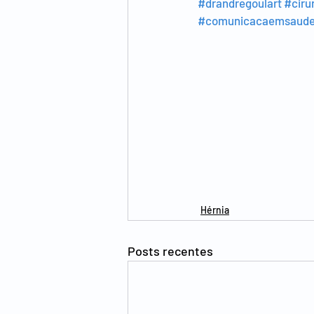
#drandregoulart
#ciru
#comunicacaemsaud
Hérnia
Posts recentes