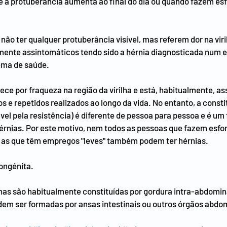
 a protuberância aumenta ao final do dia ou quando fazem esf
ão ter qualquer protuberância visível, mas referem dor na viri
ente assintomáticos tendo sido a hérnia diagnosticada num
ema de saúde.
ece por fraqueza na região da virilha e está, habitualmente, as
os e repetidos realizados ao longo da vida. No entanto, a constit
el pela resistência) é diferente de pessoa para pessoa e é um 
rnias. Por este motivo, nem todos as pessoas que fazem esfo
 as que têm empregos "leves" também podem ter hérnias.
congénita.
as são habitualmente constituídas por gordura intra-abdomina
em ser formadas por ansas intestinais ou outros órgãos abdo