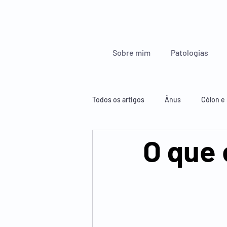
Sobre mim
Patologias
Todos os artigos
Ânus
Cólon e 
O que 
Glândulas endócrinas
Esófago
Figado, pâncreas e baço