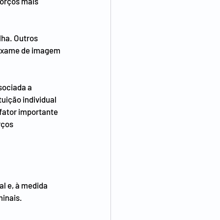
orços mais 
lha. Outros 
 exame de imagem 
sociada a 
uição individual 
fator importante 
rços 
l e, à medida 
minais.