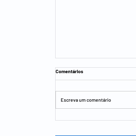
Comentários
Escreva um comentário
Hernioplastia inguinal -
abordagem, laparoscopia,
dor crónica e recuperação