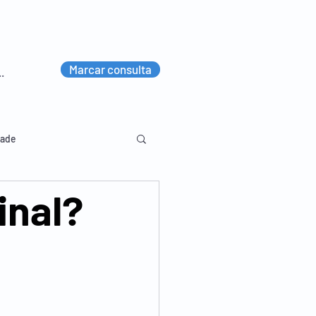
Marcar consulta
dade
inal?
lvico
Diversos