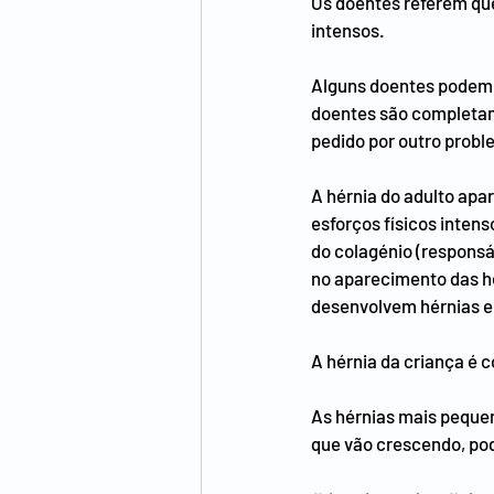
Os doentes referem que
intensos.
Alguns doentes podem n
doentes são completam
pedido por outro probl
A hérnia do adulto apar
esforços físicos intens
do colagénio (responsáv
no aparecimento das hé
desenvolvem hérnias e
A hérnia da criança é 
As hérnias mais pequen
que vão crescendo, pod