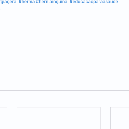
rgiageral
#hernia
#herniainguinal
#educacaoparaasaude
e