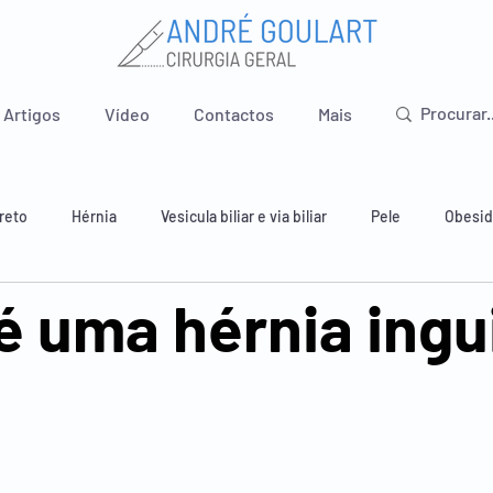
Artigos
Vídeo
Contactos
Mais
reto
Hérnia
Vesicula biliar e via biliar
Pele
Obesi
é uma hérnia ingu
 e estômago
Intestino delgado
Apêndice
Pavimento pé