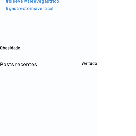
#sleeve
#sleevegastrico
#gastrectomiavertical
Obesidade
Posts recentes
Ver tudo