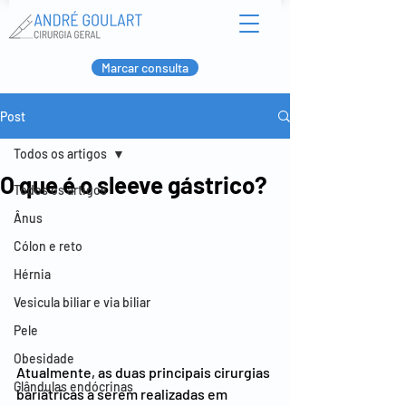
Marcar consulta
Post
Todos os artigos
O que é o sleeve gástrico?
Todos os artigos
Ânus
Cólon e reto
Hérnia
Vesicula biliar e via biliar
Pele
Obesidade
Atualmente, as duas principais cirurgias 
Glândulas endócrinas
bariátricas a serem realizadas em 