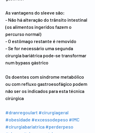
As vantagens do sleeve são:
- Não há alteração do trânsito intestinal 
(os alimentos ingeridos fazem o 
percurso normal)
- O estômago restante é removido
- Se for necessário uma segunda 
cirurgia bariátrica pode-se transformar 
num bypass gástrico
Os doentes com síndrome metabólico 
ou com refluxo gastroesofágico podem 
não ser os indicados para esta técnica 
cirúrgica
#dranregoulart
#cirurgiageral
#obesidade
#excessodepeso
#IMC
#cirurgiabariatrica
#perderpeso