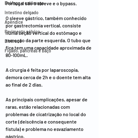
Portugal são o sleeve e o bypass.
Esófago e estômago
Intestino delgado
O sleeve gástrico, também conhecido 
Apêndice
por gastrectomia vertical, consiste 
Pavimento pélvico
numa seção vertical do estômago e 
remoção da parte esquerda. O tubo que 
Diversos
fica tem uma capacidade aproximada de 
Figado, pâncreas e baço
80-100mL.
A cirurgia é feita por laparoscopia, 
demora cerca de 2h e o doente tem alta 
ao final de 2 dias.
As principais complicações, apesar de 
raras, estão relacionadas com 
problemas de cicatrização no local do 
corte (deiscência e consequente 
fístula) e problema no esvaziamento 
gástrico.